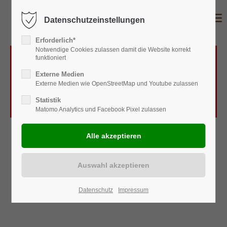
Datenschutzeinstellungen
Erforderlich*
Notwendige Cookies zulassen damit die Website korrekt
funktioniert
Das Laden von OpenStreetMap wurde nicht
Externe Medien
erlaubt. Bitte ändern Sie die
Datenschutz-
Externe Medien wie OpenStreetMap und Youtube zulassen
Einstellungen
Statistik
Matomo Analytics und Facebook Pixel zulassen
Datenschutz
Impressum